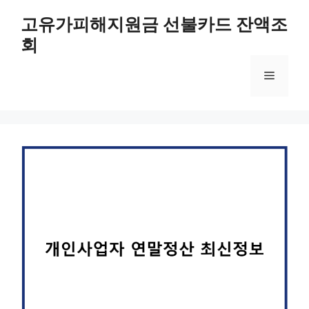
컨
고유가피해지원금 선불카드 잔액조
텐
회
츠
로
메
건
너
뛰
뉴
기