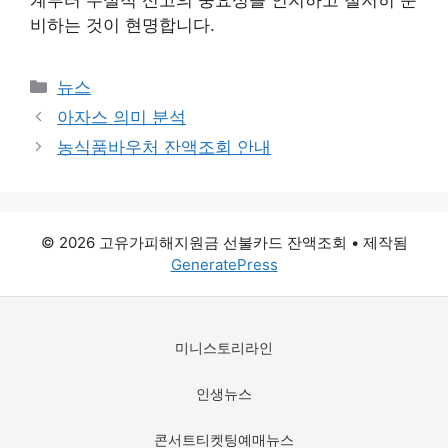
계부터 무실적 신고의 중요성을 인지하고 철저히 준
비하는 것이 현명합니다.
카
뉴스
테
아자스 의미 분석
고
농식품바우처 잔액조회 안내
리
© 2026 고유가피해지원금 선불카드 잔액조회
• 제작됨
GeneratePress
미니스토리라인
인생뉴스
콘서트티켓팅예매뉴스