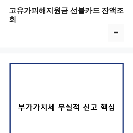
컨
고유가피해지원금 선불카드 잔액조
텐
회
츠
로
메
건
너
뛰
뉴
기