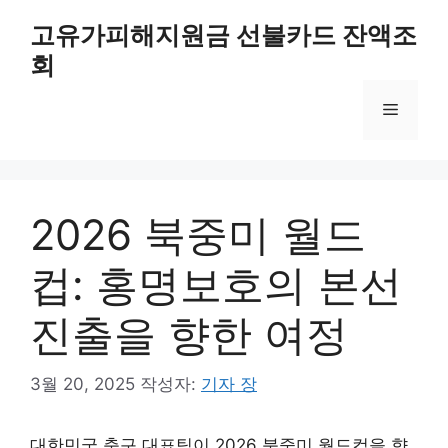
컨
고유가피해지원금 선불카드 잔액조
텐
회
츠
로
메
건
너
뛰
뉴
기
2026 북중미 월드
컵: 홍명보호의 본선
진출을 향한 여정
3월 20, 2025
작성자:
기자 장
대한민국 축구 대표팀이 2026 북중미 월드컵을 향